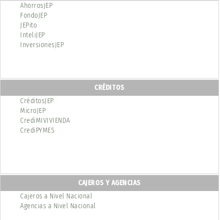
AhorrosJEP
FondoJEP
JEPito
InteliJEP
InversionesJEP
CRÉDITOS
CréditosJEP
MicroJEP
CrediMIVIVIENDA
CrediPYMES
CAJEROS Y AGENCIAS
Cajeros a Nivel Nacional
Agencias a Nivel Nacional