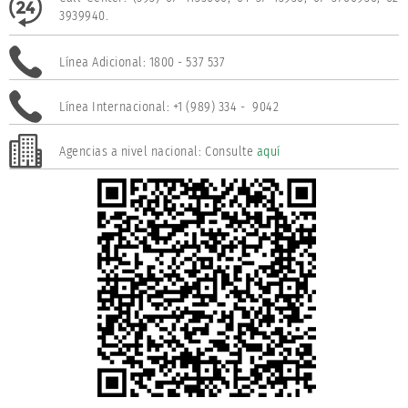
3939940.
Línea Adicional: 1800 - 537 537
Línea Internacional: +1 (989) 334 - 9042
Agencias a nivel nacional: Consulte
aquí