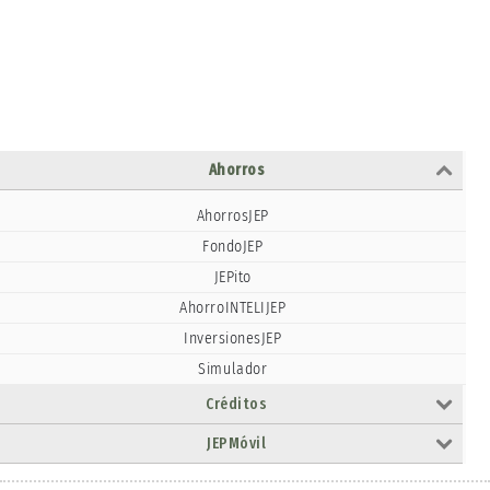
Ahorros
AhorrosJEP
FondoJEP
JEPito
AhorroINTELIJEP
InversionesJEP
Simulador
Créditos
JEPMóvil