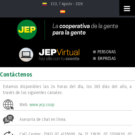
Saltar al contenido
ECU, 7 Agosto - 2026
PERSONAS
EMPRESAS
Contáctenos
Contáctenos
Estamos disponibles las 24 horas del día, los 365 días del año, a
través de los siguientes canales:
Web:
www.jep.coop
Asesoría de chat en línea.
Call Center: (593) 07 4135000, 04 37 13930, 07 3700930, 02