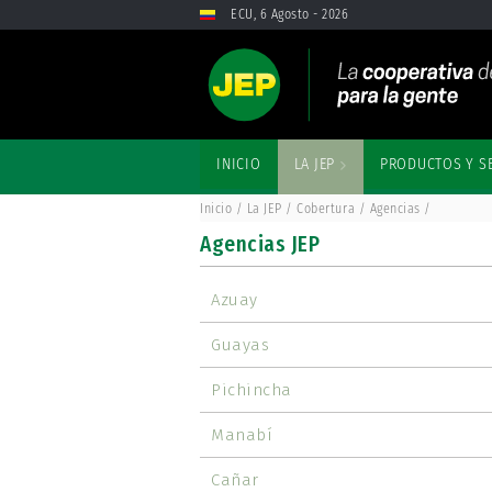
Saltar al contenido
ECU, 6 Agosto - 2026
INICIO
LA JEP
PRODUCTOS Y S
Inicio
/ La JEP / Cobertura / Agencias /
Agencias
Agencias JEP
Azuay
Guayas
Pichincha
Manabí
Cañar