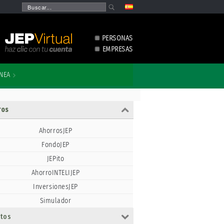
PERSONAS
EMPRESAS
ÍNEA
ros
AhorrosJEP
FondoJEP
JEPito
AhorroINTELIJEP
InversionesJEP
Simulador
itos