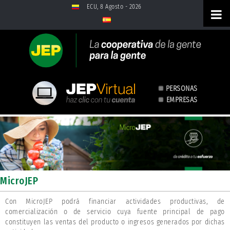
Saltar al contenido
ECU, 8 Agosto - 2026
PERSONAS
EMPRESAS
MicroJEP
MicroJEP
Con MicroJEP podrá financiar actividades productivas, de
comercialización o de servicio cuya fuente principal de pago
constituyen las ventas del producto o ingresos generados por dichas