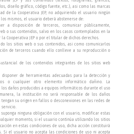
ativa JEP y sus contenidos (textos, fotografías, gráficos,
os, diseño gráfico, código fuente, etc.), asi como las marcas
dad de la Cooperativa JEP, no adquiriendo el usuario ningún
 los mismos, el usuario deberá abstenerse de:
poner a disposición de terceros, comunicar públicamente,
 web o sus contenidos, salvo en los casos contemplados en la
la Cooperativa JEP o por el titular de dichos derechos.
ado los sitios web o sus contenidos, asi como comunicarlos
ción de terceros cuando ello conlleve a su reproducción o
 sustancial de los contenidos integrantes de los sitios web
, disponer de herramientas adecuadas para la detección y
sos o cualquier otro elemento informático dañino. La
e los daños producidos a equipos informáticos durante el uso
l manera, la institución no será responsable de los daños
 tengan su origen en fallos o desconexiones en las redes de
servicio.
 suponga ninguna obligación con el usuario, modificar estas
ualquier momento, si el usuario continúa utilizando los sitios
cación en estas condiciones de uso, dicha acción constituirá
s. Si el usuario no acepta las condiciones de uso ni acepta