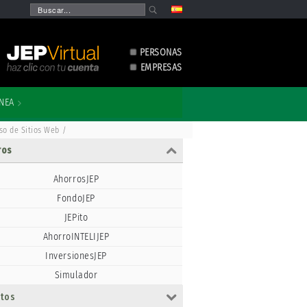
PERSONAS
EMPRESAS
ÍNEA
so de Sitios Web /
ros
AhorrosJEP
FondoJEP
JEPito
AhorroINTELIJEP
InversionesJEP
Simulador
itos