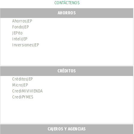
CONTÁCTENOS
AHORROS
AhorrosJEP
FondoJEP
JEPito
InteliJEP
InversionesJEP
CRÉDITOS
CréditosJEP
MicroJEP
CrediMIVIVIENDA
CrediPYMES
CAJEROS Y AGENCIAS