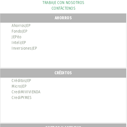
TRABAJE CON NOSOTROS
CONTÁCTENOS
AHORROS
AhorrosJEP
FondoJEP
JEPito
InteliJEP
InversionesJEP
CRÉDITOS
CréditosJEP
MicroJEP
CrediMIVIVIENDA
CrediPYMES