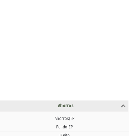
Ahorros
AhorrosJEP
FondoJEP
JEPito