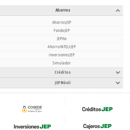
Ahorros
AhorrosJEP
FondoJEP
JEPito
AhorroINTELIJEP
InversionesJEP
Simulador
Créditos
JEPMóvil