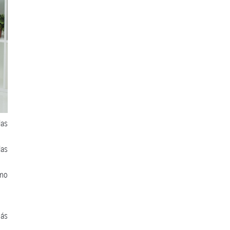
las
las
omo
más