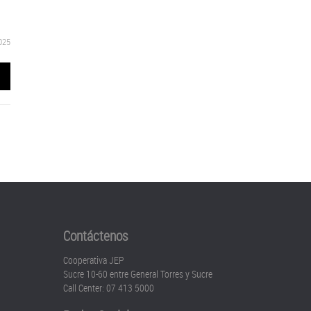
2025
Contáctenos
Cooperativa JEP
Sucre 10-60 entre General Torres y Sucre
Call Center: 07 413 5000