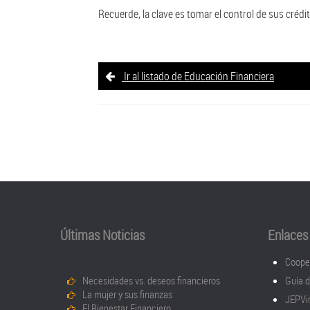
Recuerde, la clave es tomar el control de sus crédit
Ir al listado de Educación Financiera
Últimas Noticias
Enlaces 
Coope
Necesidades vs. deseos financieros
Guía 
La mujer y sus finanzas
JEPVir
El Bienestar Financiero