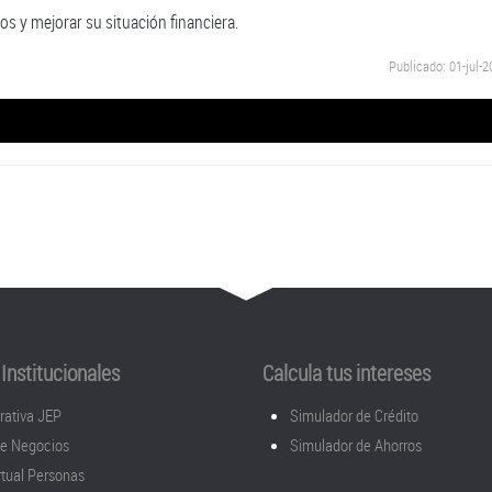
os y mejorar su situación financiera.
Publicado: 01-jul-
Institucionales
Calcula tus intereses
rativa JEP
Simulador de Crédito
de Negocios
Simulador de Ahorros
tual Personas