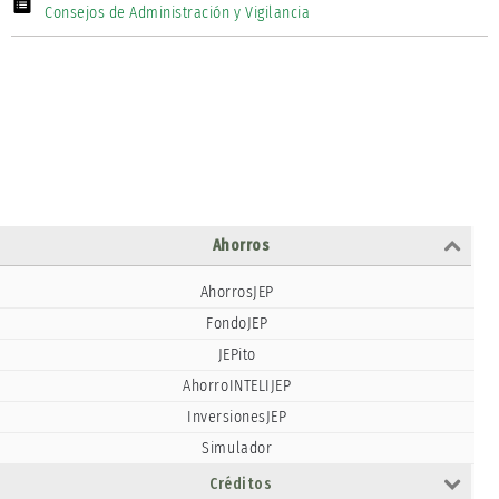
Consejos de Administración y Vigilancia
Ahorros
AhorrosJEP
FondoJEP
JEPito
AhorroINTELIJEP
InversionesJEP
Simulador
Créditos