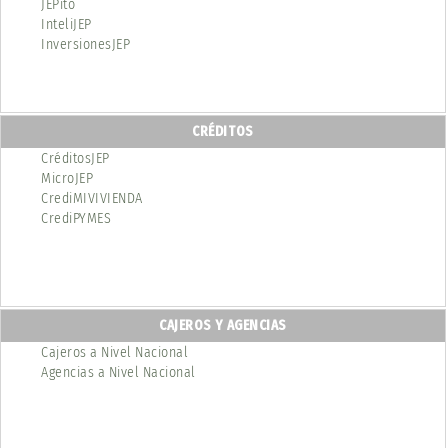
JEPito
InteliJEP
InversionesJEP
CRÉDITOS
CréditosJEP
MicroJEP
CrediMIVIVIENDA
CrediPYMES
CAJEROS Y AGENCIAS
Cajeros a Nivel Nacional
Agencias a Nivel Nacional