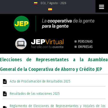
Saltar al contenido
ECU, 7 Agosto - 2026
PERSONAS
EMPRESAS
Elecciones de Representantes a
Elecciones de Representantes a la Asamblea
la Asamblea General de la
General de la Cooperativa de Ahorro y Crédito JEP
Cooperativa de Ahorro y Crédito
JEP - Boletines
Acta de Proclamación de Resultados 2025
Resultados de las votaciones 2025
Reglamento de Elecciones de Representantes y Vocales de los