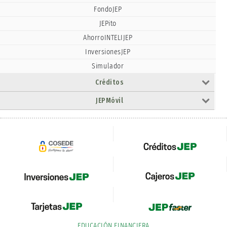
FondoJEP
JEPito
AhorroINTELIJEP
InversionesJEP
Simulador
Créditos
JEPMóvil
EDUCACIÓN FINANCIERA